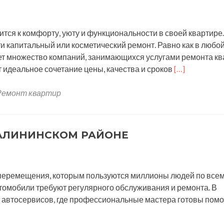
тся к комфорту, уюту и функциональности в своей квартире.
ти капитальный или косметический ремонт. Равно как в любо
ет множество компаний, занимающихся услугами ремонта кв
Читать
т идеальное сочетание цены, качества и сроков
[…]
больше
проРемонт
Ремонт квартир
квартир
на
Парнасе:
КАЛИНИНСКОМ РАЙОНЕ
ваш
шанс
на
перемещения, которым пользуются миллионы людей по все
качественно
автомобили требуют регулярного обслуживания и ремонта. В
обновление
 автосервисов, где профессиональные мастера готовы помо
пространств