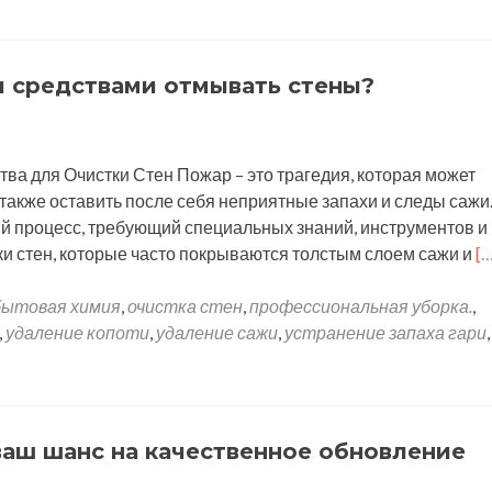
и средствами отмывать стены?
а для Очистки Стен Пожар – это трагедия, которая может
также оставить после себя неприятные запахи и следы сажи
й процесс, требующий специальных знаний, инструментов и
Ч
ки стен, которые часто покрываются толстым слоем сажи и
[…
б
п
бытовая химия
,
очистка стен
,
профессиональная уборка.
,
п
,
удаление копоти
,
удаление сажи
,
устранение запаха гари
,
п
к
с
о
ваш шанс на качественное обновление
с