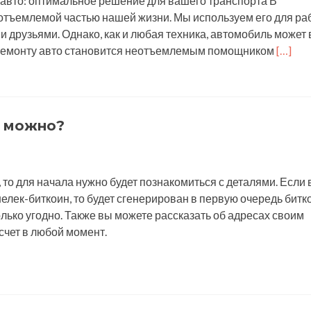
 авто: оптимальное решение для вашего транспорта В
тъемлемой частью нашей жизни. Мы используем его для ра
и друзьями. Однако, как и любая техника, автомобиль может
Читать
по ремонту авто становится неотъемлемым помощником
[…]
больш
проФо
работ
н можно?
, то для начала нужно будет познакомиться с деталями. Если
лек-биткоин, то будет сгенерирован в первую очередь битк
олько угодно. Также вы можете рассказать об адресах своим
счет в любой момент.