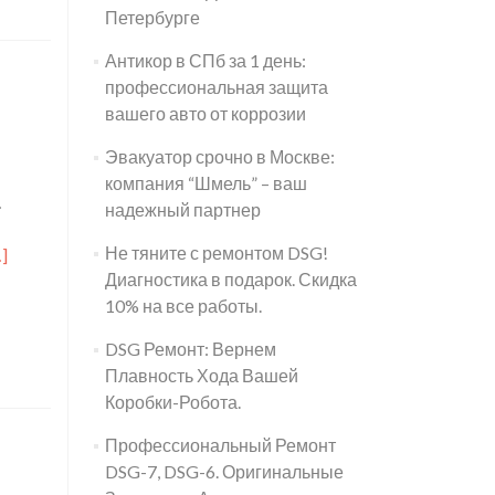
Петербурге
Антикор в СПб за 1 день:
профессиональная защита
вашего авто от коррозии
Эвакуатор срочно в Москве:
компания “Шмель” – ваш
.
надежный партнер
Не тяните с ремонтом DSG!
итать
]
Диагностика в подарок. Скидка
ольше
10% на все работы.
роУборка
осле
DSG Ремонт: Вернем
ожара:
Плавность Хода Вашей
акими
Коробки-Робота.
редствами
тмывать
Профессиональный Ремонт
тены?
DSG-7, DSG-6. Оригинальные