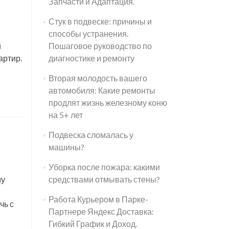
Запчасти и Адаптация.
Стук в подвеске: причины и
способы устранения.
й
Пошаговое руководство по
артир.
диагностике и ремонту
Вторая молодость вашего
автомобиля: Какие ремонты
продлят жизнь железному коню
на 5+ лет
Подвеска сломалась у
машины?
Уборка после пожара: какими
му
средствами отмывать стены?
е
Работа Курьером в Парке-
чь с
а
Партнере Яндекс Доставка:
Гибкий График и Доход.