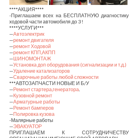
****АКЦИЯ****
-Приглашаем всех на БЕСПЛАТНУЮ диагностику
ходовой части автомобиля до 3 !
****УСЛУГИ***
—
Автоэлектрик
—
ремонт двигателя
—
ремонт Ходовой
—
ремонт КПП,АКПП
—
ШИНОМОНТАЖ
—
Установка доп оборудования (сигнализации и т.д.)
—
Удаление катализаторов
—
Сварочные работы любой сложности
***АВТОЗАПЧАСТИ НОВЫЕ И Б/У
—
Ремонт стартера,генератора
.
—
Кузовной ремонт
—
Арматурные работы
—
Ремонт бамперов
—
Полировка кузова
-Малярные работы
—
ЭВАКУАТОР
ПРИГЛАШАЕМ К СОТРУДНИЧЕСТВУ