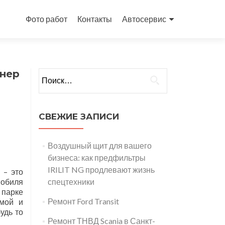
Перейти
к
Фото работ
Контакты
Автосервис
содержимому
тнер
Найти:
СВЕЖИЕ ЗАПИСИ
Воздушный щит для вашего
бизнеса: как предфильтры
IRILIT NG продлевают жизнь
 – это
мобиля
спецтехники
 парке
Ремонт Ford Transit
рмой и
удь то
Ремонт ТНВД Scania в Санкт-