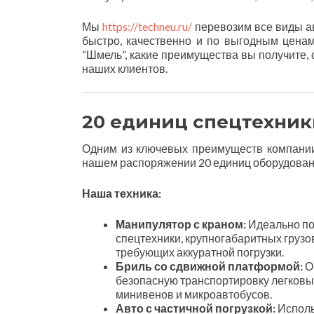
Мы
https://techneu.ru/
перевозим все виды ав
быстро, качественно и по выгодным ценам
“Шмель”, какие преимущества вы получите,
наших клиентов.
20 единиц спецтехник
Одним из ключевых преимуществ компании
нашем распоряжении 20 единиц оборудовани
Наша техника:
Манипулятор с краном:
Идеально по
спецтехники, крупногабаритных грузо
требующих аккуратной погрузки.
Бриль со сдвижной платформой:
О
безопасную транспортировку легковы
минивенов и микроавтобусов.
Авто с частичной погрузкой:
Исполь