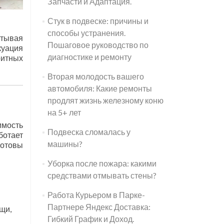
Запчасти и Адаптация.
Стук в подвеске: причины и
способы устранения.
итывая
Пошаговое руководство по
куация
диагностике и ремонту
ритных
Вторая молодость вашего
автомобиля: Какие ремонты
продлят жизнь железному коню
на 5+ лет
имость
Подвеска сломалась у
ботает
машины?
готовы
Уборка после пожара: какими
средствами отмывать стены?
Работа Курьером в Парке-
Партнере Яндекс Доставка:
щи,
Гибкий График и Доход.