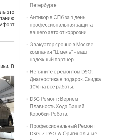
Петербурге
ть это
Антикор в СПб за 1 день:
мпанию
омфорт
профессиональная защита
вашего авто от коррозии
Эвакуатор срочно в Москве:
компания “Шмель” – ваш
надежный партнер
ики. В
Не тяните с ремонтом DSG!
Диагностика в подарок. Скидка
10% на все работы.
DSG Ремонт: Вернем
Плавность Хода Вашей
Коробки-Робота.
Профессиональный Ремонт
DSG-7, DSG-6. Оригинальные