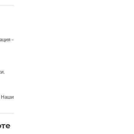
ация –
и.
. Наши
оте