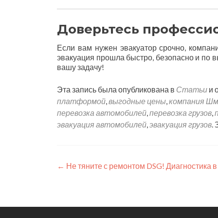
Доверьтесь професси
Если вам нужен эвакуатор срочно, компан
эвакуация прошла быстро, безопасно и по 
вашу задачу!
Эта запись была опубликована в
Статьи
и 
платформой
,
выгодные цены
,
компания Шм
перевозка автомобилей
,
перевозка грузов
,
эвакуация автомобилей
,
эвакуация грузов
.
Навигация
←
Не тяните с ремонтом DSG! Диагностика в 
по
записям