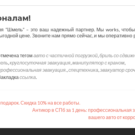
оналам!
ия “Шмель” – это ваш надежный партнер. Мы works, чтоб
выгодной цене. Звоните нам прямо сейчас, и мы оперативно
отмечена тегом
авто с частичной погрузкой
,
бриль со сдвиж
ель
,
круглосуточная эвакуация
,
манипулятор с краном
,
профессиональная эвакуация.
,
спецтехника
,
эвакуатор сро
 Закладка
ссылка
.
подарок. Скидка 10% на все работы.
Антикор в СПб за 1 день: профессиональная 
вашего авто от корр