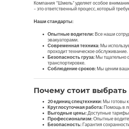
Компания “Шмель” уделяет особое внимание
– это ответственный процесс, который требу
Наши стандарты:
Опытные водители:
Все наши сотру
эвакуаторами.
Современная техника:
Мы используе
проходит техническое обслуживание.
Безопасность груза:
Мы тщательно ф
транспортировке.
Соблюдение сроков:
Мы ценим ваше
Почему стоит выбрат
20 единиц спецтехники:
Мы готовы к
Круглосуточная работа:
Помощь в лю
Выгодные цены:
Доступные тарифы 
Профессионализм:
Опытные водител
Безопасность:
Гарантия сохранност