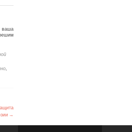
ы ваша
 решим
ной
чно
,
защита
озии
→