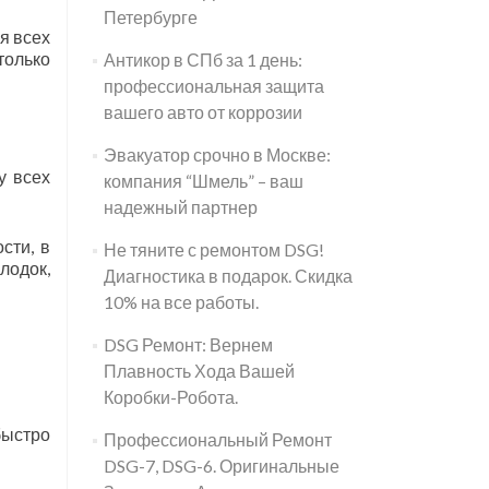
Петербурге
я всех
только
Антикор в СПб за 1 день:
профессиональная защита
вашего авто от коррозии
Эвакуатор срочно в Москве:
у всех
компания “Шмель” – ваш
надежный партнер
сти, в
Не тяните с ремонтом DSG!
лодок,
Диагностика в подарок. Скидка
10% на все работы.
DSG Ремонт: Вернем
Плавность Хода Вашей
Коробки-Робота.
быстро
Профессиональный Ремонт
DSG-7, DSG-6. Оригинальные