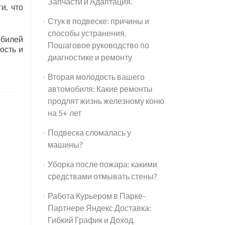
Запчасти и Адаптация.
и, что
Стук в подвеске: причины и
способы устранения.
обилей
Пошаговое руководство по
ость и
диагностике и ремонту
Вторая молодость вашего
автомобиля: Какие ремонты
продлят жизнь железному коню
на 5+ лет
Подвеска сломалась у
машины?
Уборка после пожара: какими
средствами отмывать стены?
Работа Курьером в Парке-
Партнере Яндекс Доставка:
Гибкий График и Доход.