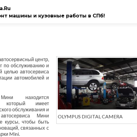
a.Ru
онт машины и кузовные работы в СПб!
автосервисный центр,
уг по обслуживанию и
й целью автосервиса
тации автомобилей и
Мини находится
л, который имеет
ского обслуживания и
автосервиса Мини
OLYMPUS DIGITAL CAMERA
е курсы, чтобы быть
новаций, связанных с
ки Mini.