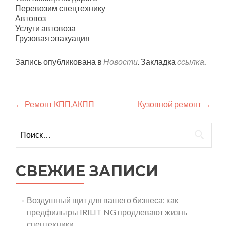
Перевозим спецтехнику
Автовоз
Услуги автовоза
Грузовая эвакуация
Запись опубликована в
Новости
. Закладка
ссылка
.
Навигация
←
Ремонт КПП,АКПП
Кузовной ремонт
→
по
Найти:
записям
СВЕЖИЕ ЗАПИСИ
Воздушный щит для вашего бизнеса: как
предфильтры IRILIT NG продлевают жизнь
спецтехники