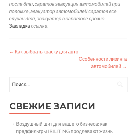
после дтп
,
саратов эвакуация автомобилей при
поломке
,
эвакуатор автомобилей саратов все
случаи дтп
,
эвакуатор в саратове срочно
.
Закладка
ссылка
.
Навигация
←
Как выбрать краску для авто
Особенности лизинга
по
автомобилей
→
записям
Найти:
СВЕЖИЕ ЗАПИСИ
Воздушный щит для вашего бизнеса: как
предфильтры IRILIT NG продлевают жизнь