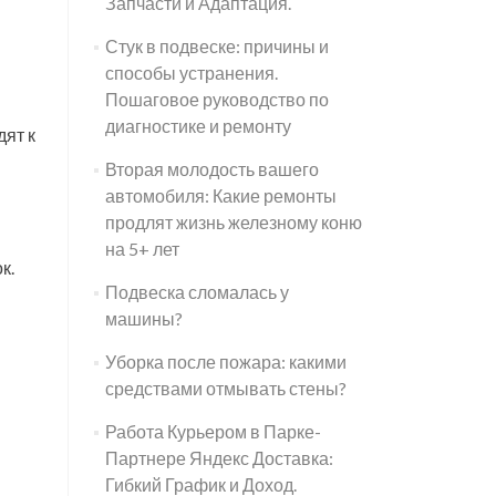
Запчасти и Адаптация.
Стук в подвеске: причины и
способы устранения.
Пошаговое руководство по
диагностике и ремонту
дят к
Вторая молодость вашего
автомобиля: Какие ремонты
продлят жизнь железному коню
на 5+ лет
к.
Подвеска сломалась у
машины?
Уборка после пожара: какими
средствами отмывать стены?
Работа Курьером в Парке-
Партнере Яндекс Доставка:
Гибкий График и Доход.