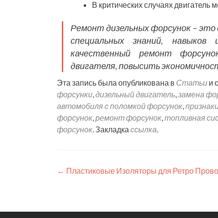
В критических случаях двигатель 
Ремонт дизельных форсунок – это
специальных знаний, навыков 
качественный ремонт форсуно
двигателя, повысить экономичност
Эта запись была опубликована в
Статьи
и 
форсунки
,
дизельный двигатель
,
замена фо
автомобиля с поломкой форсунок
,
признак
форсунок
,
ремонт форсунок
,
топливная си
форсунок
. Закладка
ссылка
.
Навигация
←
Пластиковые Изоляторы для Ретро Прово
по
записям