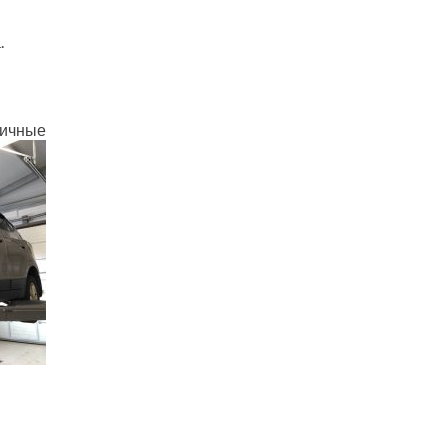
.
личные