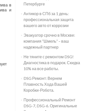
Петербурге
лива в
лива и
Антикор в СПб за 1 день:
профессиональная защита
вашего авто от коррозии
Эвакуатор срочно в Москве:
компания “Шмель” – ваш
надежный партнер
Не тяните с ремонтом DSG!
Диагностика в подарок. Скидка
рует
10% на все работы.
DSG Ремонт: Вернем
Плавность Хода Вашей
Коробки-Робота.
Профессиональный Ремонт
DSG-7, DSG-6. Оригинальные