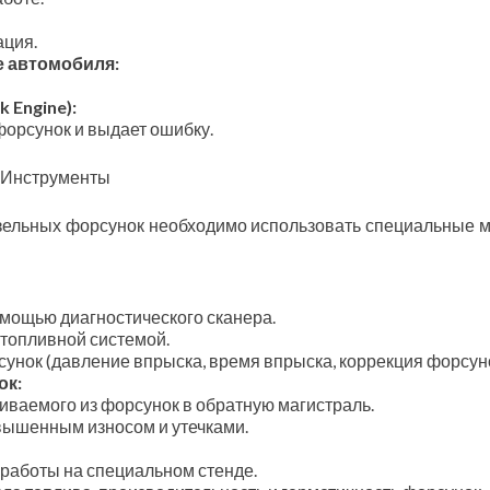
ация.
е автомобиля:
 Engine):
форсунок и выдает ошибку.
и Инструменты
изельных форсунок необходимо использовать специальные 
омощью диагностического сканера.
 топливной системой.
унок (давление впрыска, время впрыска, коррекция форсуно
ок:
иваемого из форсунок в обратную магистраль.
вышенным износом и утечками.
 работы на специальном стенде.