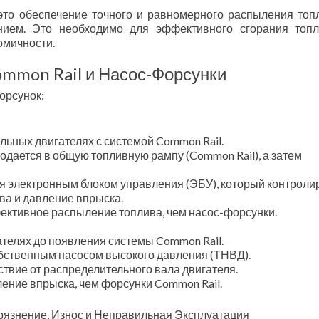
это обеспечение точного и равномерного распыления топ
нием. Это необходимо для эффективного сгорания топ
омичности.
mmon Rail и Насос-Форсунки
орсунок:
ьных двигателях с системой Common Rail.
дается в общую топливную рампу (Common Rail), а затем
я электронным блоком управления (ЭБУ), который контроли
ва и давление впрыска.
ективное распыление топлива, чем насос-форсунки.
телях до появления системы Common Rail.
бственным насосом высокого давления (ТНВД).
твие от распределительного вала двигателя.
ение впрыска, чем форсунки Common Rail.
рязнение, Износ и Неправильная Эксплуатация