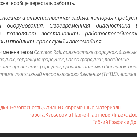
может вообще перестать работать.
 сложная и ответственная задача, которая требуе
и оборудования. Своевременная диагностика 
к позволяют восстановить работоспособност
ь и продлить срок службы автомобиля.
отмечена тегом
Common Rail
,
диагностика форсунок
,
дизель
рсунок
,
коррекция форсунок
,
насос-форсунки
,
поведение
и неисправности форсунок
,
причины поломки форсунок
,
про
стема
,
топливный насос высокого давления (ТНВД)
,
чистка
дки: Безопасность, Стиль и Современные Материалы
Работа Курьером в Парке-Партнере Яндекс Дос
Гибкий График и До