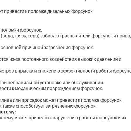
т привести к поломке дизельных форсунок.
 поломки форсунок.
вода, грязь, сера) забивают распылители форсунок и приво
 основной причиной загрязнения форсунок.
ся из-за постоянного воздействия высоких давлений и
метров впрыска и снижению эффективности работы форсуно
при неправильной установке или обслуживании.
ивести к механическим повреждениям форсунок.
лива или присадок может привести к поломке форсунок.
 также способствует загрязнению форсунок.
истему:
истему может привести к нарушению работы форсунок и их