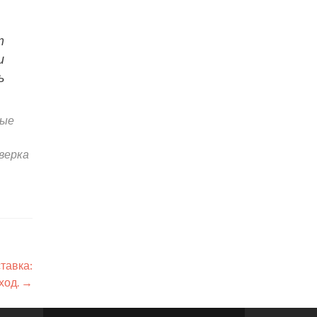
т
и
ь
ные
верка
тавка:
ход.
→