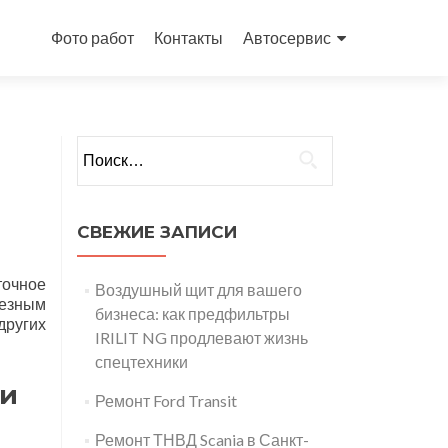
Перейти
к
Фото работ
Контакты
Автосервис
содержимому
Найти:
СВЕЖИЕ ЗАПИСИ
точное
Воздушный щит для вашего
ьезным
бизнеса: как предфильтры
других
IRILIT NG продлевают жизнь
спецтехники
 и
Ремонт Ford Transit
Ремонт ТНВД Scania в Санкт-