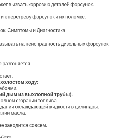
жет вызвать коррозию деталей форсунок.
и к перегреву форсунок и их поломке.
ок: Симптомы и Диагностика
казывать на неисправность дизельных форсунок.
 разгоняется.
стает.
 холостом ходу:
ребоями.
ий дым из выхлопной трубы):
полном сгорании топлива.
адании охлаждающей жидкости в цилиндры.
ании масла.
не заводится совсем.
аботе.