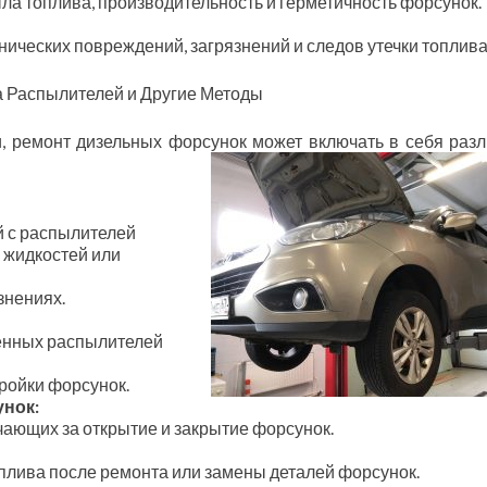
ла топлива, производительность и герметичность форсунок.
ических повреждений, загрязнений и следов утечки топлива
а Распылителей и Другие Методы
и, ремонт дизельных форсунок может включать в себя раз
й с распылителей
 жидкостей или
знениях.
енных распылителей
тройки форсунок.
унок:
чающих за открытие и закрытие форсунок.
плива после ремонта или замены деталей форсунок.