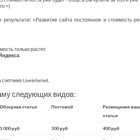
то =)
 результата! +Развитие сайта постоянное и стоимость р
мость только растет.
 Яндекса
.
четчике Liveinternet.
аму следующих видов:
Обзорная статья
Постовой
Размещение ваш
статьи
1 000 руб
300 руб
400 руб