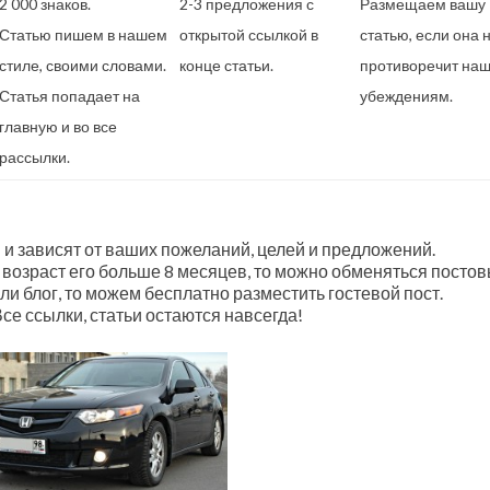
2 000 знаков.
2-3 предложения с
Размещаем вашу
Статью пишем в нашем
открытой ссылкой в
статью, если она 
стиле, своими словами.
конце статьи.
противоречит на
Статья попадает на
убеждениям.
главную и во все
рассылки.
 и зависят от ваших пожеланий, целей и предложений.
а возраст его больше 8 месяцев, то можно обменяться посто
ли блог, то можем бесплатно разместить гостевой пост.
се ссылки, статьи остаются навсегда!