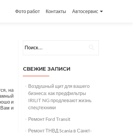
Перейти
к
Фото работ
Контакты
Автосервис
содержимому
Найти:
СВЕЖИЕ ЗАПИСИ
Воздушный щит для вашего
ся, на
бизнеса: как предфильтры
ламный
IRILIT NG продлевают жизнь
рошо и
спецтехники
 Вам и
Ремонт Ford Transit
Ремонт ТНВД Scania в Санкт-