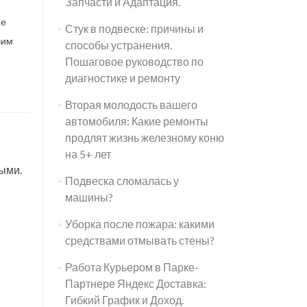
Запчасти и Адаптация.
не
Стук в подвеске: причины и
шим
способы устранения.
Пошаговое руководство по
диагностике и ремонту
Вторая молодость вашего
автомобиля: Какие ремонты
продлят жизнь железному коню
на 5+ лет
выми.
Подвеска сломалась у
машины?
Уборка после пожара: какими
средствами отмывать стены?
Работа Курьером в Парке-
Партнере Яндекс Доставка:
Гибкий График и Доход.