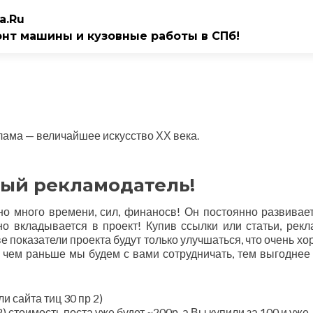
a.Ru
онт машины и кузовные работы в СПб!
лама — величайшее искусство ХХ века.
ый рекламодатель!
о много времени, сил, финаносв! Он постоянно развивает
но вкладывается в проект! Купив ссылки или статьи, рек
ве показатели проекта будут только улучшаться, что очень хо
т, чем раньше мы будем с вами сотрудничать, тем выгоднее
и сайта тиц 30 пр 2)
2) стоимость поста уже будет ~200р, а Вы купили за 100 и уже