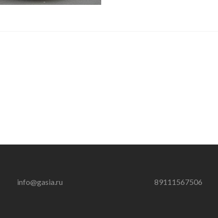
info@gasia.ru
89111567506