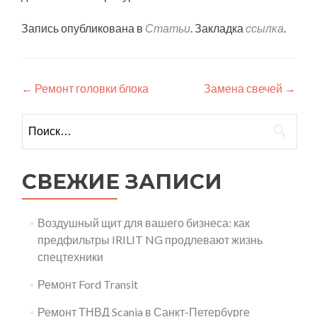
Запись опубликована в
Статьи
. Закладка
ссылка
.
Навигация
←
Ремонт головки блока
Замена свечей
→
по
Найти:
записям
СВЕЖИЕ ЗАПИСИ
Воздушный щит для вашего бизнеса: как
предфильтры IRILIT NG продлевают жизнь
спецтехники
Ремонт Ford Transit
Ремонт ТНВД Scania в Санкт-Петербурге