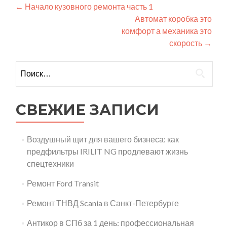
Навигация
←
Начало кузовного ремонта часть 1
Автомат коробка это
по
комфорт а механика это
записям
скорость
→
Найти:
СВЕЖИЕ ЗАПИСИ
Воздушный щит для вашего бизнеса: как
предфильтры IRILIT NG продлевают жизнь
спецтехники
Ремонт Ford Transit
Ремонт ТНВД Scania в Санкт-Петербурге
Антикор в СПб за 1 день: профессиональная