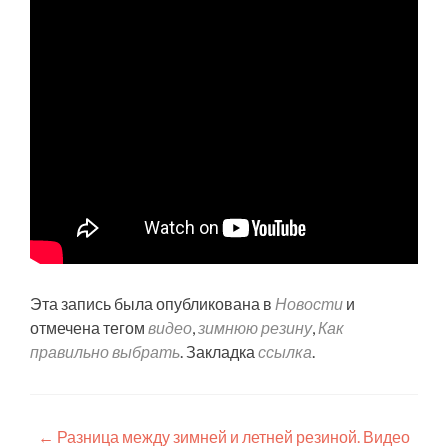
Эта запись была опубликована в
Новости
и
отмечена тегом
видео
,
зимнюю резину
,
Как
правильно выбрать
. Закладка
ссылка
.
Навигация
←
Разница между зимней и летней резиной. Видео