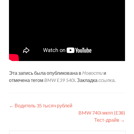
Эта запись была опубликована в
Новости
и
отмечена тегом
BMW E39 540i
. Закладка
ссылка
.
Навигация
←
Водитель 35 тысяч рублей
BMW 740i мкпп (E38)
по
Тест-драйв
→
записям
Найти: