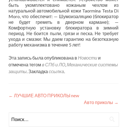
быть укомплектовано кожаным чехлом из
натуральной автомобильной кожи Taormina Testa Di
Moro, что обеспечит: — Шумоизаляцию (блокиратор
не будет греметь в дверном кармане); —
Комфортную установку блокиратора в зимний
период. Не боится пыли, грязи и песка. Не требует
ухода и смазки: Мы даем гарантию на безотказную
работу механизма в течение 5 лет!
Эта запись была опубликована в
Новости
и
отмечена тегом
в СПб и ЛО
,
Механические системы
защиты
. Закладка
ссылка
.
Навигация
←
ЛУЧШИЕ АВТО ПРИКОЛЫ new
Авто приколы
→
по
записям
Найти: