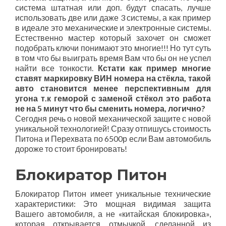
система штатная или доп. будут спасать, лучше
использовать две или даже 3 системы, а как пример
в идеале это механические и электронные системы.
Естественно мастер который захочет он сможет
подобрать ключи понимают это многие!!! Но тут суть
в том что бы выиграть время Вам что бы он не успел
найти все тонкости.
Кстати как пример многие
ставят маркировку ВИН номера на стёкла, такой
авто становится менее перспективным для
угона т.к геморой с заменой стёкол это работа
не на 5 минут что бы сменить номера, логично?
Сегодня речь о новой механической защите с новой
уникальной технологией! Сразу отпишусь стоимость
Питона и Перехвата по 6500р если Вам автомобиль
дороже то стоит бронировать!
Блокиратор Питон
Блокиратор Питон имеет уникальные технические
характеристики: Это мощная видимая защита
Вашего автомобиля, а не «китайская блокировка»,
которая открывается отмычкой, сделанной из