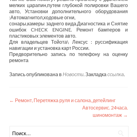
мелких царапин,путем глубокой полировки Вашего
авто, Установки дополнительного оборудования
:Автомагнитол,ходовые огни,
сонары,камеры заднего вида.Диагностика и Снятие
ошибок CHECK ENGINE. Ремонт бамперов и
пластиковых элементов авто.
Для владельцев Тойота\ Лексус : руссификация
навигации и установка карт России.
Предворительно запись по телефону на оценку
ремонта
Запись опубликована в
Новости
. Закладка
ссылка
.
Навигация
←
Ремонт, Перетяжка руля и салона, детейлинг
Автосервис. 24часа.
по
шиномонтаж
→
записям
Найти: