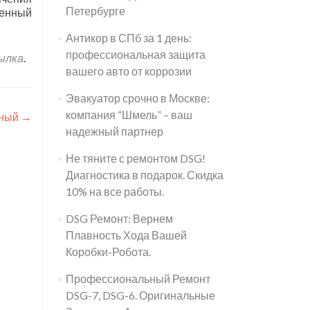
Петербурге
денный
Антикор в СПб за 1 день:
профессиональная защита
ылка
.
вашего авто от коррозии
Эвакуатор срочно в Москве:
компания “Шмель” – ваш
чный
→
надежный партнер
Не тяните с ремонтом DSG!
Диагностика в подарок. Скидка
10% на все работы.
DSG Ремонт: Вернем
Плавность Хода Вашей
Коробки-Робота.
Профессиональный Ремонт
DSG-7, DSG-6. Оригинальные