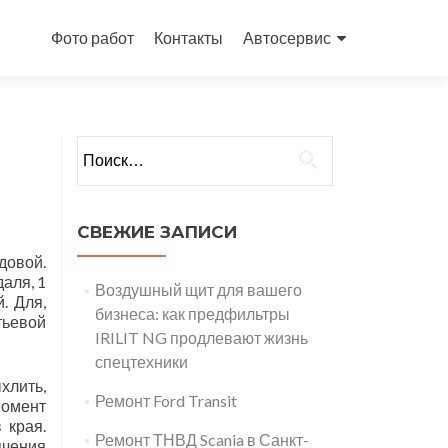
Перейти
к
Фото работ
Контакты
Автосервис
содержимому
Найти:
СВЕЖИЕ ЗАПИСИ
одовой.
даля, 1
Воздушный щит для вашего
. Для,
бизнеса: как предфильтры
тьевой
IRILIT NG продлевают жизнь
спецтехники
хлить,
Ремонт Ford Transit
момент
 края.
Ремонт ТНВД Scania в Санкт-
пчения