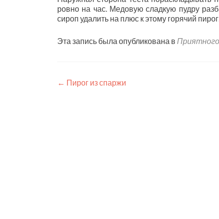
ровно на час. Медовую сладкую пудру раз
сироп удалить на плюс к этому горячий пиро
Эта запись была опубликована в
Приятного
Навигация
←
Пирог из спаржи
по
записям