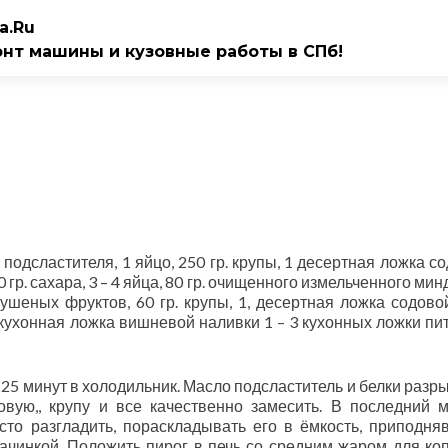
a.Ru
онт машины и кузовные работы в СПб!
. подсластителя, 1 яйцо, 250 гр. крупы, 1 десертная ложка с
 гр. сахара, 3 – 4 яйца, 80 гр. очищенного измельченного мин
шеных фруктов, 60 гр. крупы, 1, десертная ложка содовой
1 кухонная ложка вишневой наливки 1 – 3 кухонных ложки пи
25 минут в холодильник. Масло подсластитель и белки разры
овую,, крупу и все качественно замесить. В последний 
то разгладить, пораскладывать его в ёмкость, приподняв
ачинкой. Положить пирог в печь со средним жаром для ко