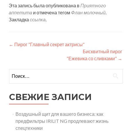
Эта запись была опубликована в
Приятного
аппетита
и отмечена тегом
Флан молочный
.
Закладка
ссылка
.
Навигация
←
Пирог “Главный секрет актрисы”
Бисквитный пирог
по
“Ежевика со сливками”
→
записям
Найти:
СВЕЖИЕ ЗАПИСИ
Воздушный щит для вашего бизнеса: как
предфильтры IRILIT NG продлевают жизнь
спецтехники