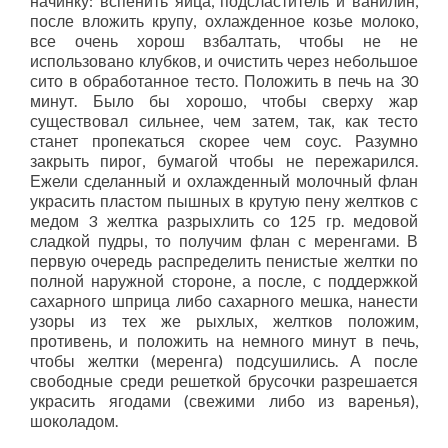
начинку: вспенить яйца, подсластитель и ванилин,
после вложить крупу, охлажденное козье молоко,
все очень хорош взбалтать, чтобы не не
использовано клубков, и очистить через небольшое
сито в обработанное тесто. Положить в печь на 30
минут. Было бы хорошо, чтобы сверху жар
существовал сильнее, чем затем, так, как тесто
станет пропекаться скорее чем соус. Разумно
закрыть пирог, бумагой чтобы не пережарился.
Ежели сделанный и охлажденный молочный флан
украсить пластом пышных в крутую пену желтков с
медом 3 желтка разрыхлить со 125 гр. медовой
сладкой пудры, то получим флан с меренгами. В
первую очередь распределить пенистые желтки по
полной наружной стороне, а после, с поддержкой
сахарного шприца либо сахарного мешка, нанести
узоры из тех же рыхлых, желтков положим,
противень, и положить на немного минут в печь,
чтобы желтки (меренга) подсушились. А после
свободные среди решеткой брусочки разрешается
украсить ягодами (свежими либо из варенья),
шоколадом.