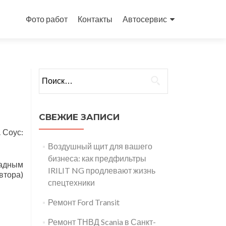
Перейти
к
Фото работ
Контакты
Автосервис
содержимому
Найти:
СВЕЖИЕ ЗАПИСИ
. Соус:
Воздушный щит для вашего
бизнеса: как предфильтры
ладным
IRILIT NG продлевают жизнь
втора)
спецтехники
Ремонт Ford Transit
Ремонт ТНВД Scania в Санкт-