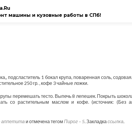
a.Ru
онт машины и кузовные работы в СПб!
чка,, подсластитель 1 бокал крупа, поваренная соль, содовая
тительное 250 гр. , кофе 3 чайные ложки.
 и крупы перемешать тесто. Выпечь 8 лепешек. Покрыть шоко
ать со растительным маслом и кофе. (источник: (Без а
 аппетита
и отмечена тегом
Пирог – 5
. Закладка
ссылка
.