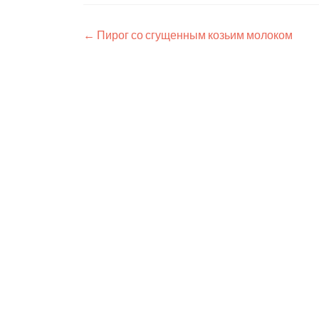
Навигация
←
Пирог со сгущенным козьим молоком
по
записям