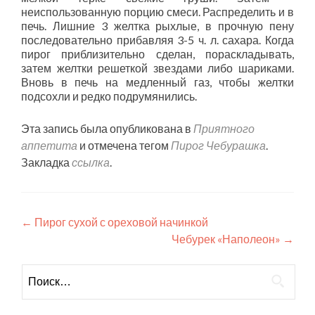
неиспользованную порцию смеси. Распределить и в
печь. Лишние 3 желтка рыхлые, в прочную пену
последовательно прибавляя 3-5 ч. л. сахара. Когда
пирог приблизительно сделан, пораскладывать,
затем желтки решеткой звездами либо шариками.
Вновь в печь на медленный газ, чтобы желтки
подсохли и редко подрумянились.
Эта запись была опубликована в
Приятного
аппетита
и отмечена тегом
Пирог Чебурашка
.
Закладка
ссылка
.
Навигация
←
Пирог сухой с ореховой начинкой
Чебурек «Наполеон»
→
по
записям
Найти: