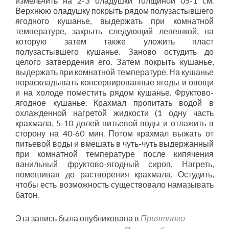
измельчить на 2-3 оладушки толщиной 05-1 см.
Верхнюю оладушку покрыть рядом полузастывшего
ягодного кушанье, выдержать при комнатной
температуре, закрыть следующий лепешкой, на
которую затем также уложить пласт
полузастывшего кушанье. Заново остудить до
целого затвердения его. Затем покрыть кушанье,
выдержать при комнатной температуре. На кушанье
пораскладывать консервированные ягоды и овощи
и на холоде поместить рядом кушанье. Фруктово-
ягодное кушанье. Крахмал пропитать водой в
охлажденной нагретой жидкости (1 одну часть
крахмала, 5-10 долей питьевой воды и отлажить в
сторону на 40-60 мин. Потом крахмал выжать от
питьевой воды и вмешать в чуть-чуть выдержанный
при комнатной температуре после кипячения
ванильный фруктово-ягодный сироп. Нагреть,
помешивая до растворения крахмала. Остудить,
чтобы есть возможность существовало намазывать
батон.
Эта запись была опубликована в
Приятного