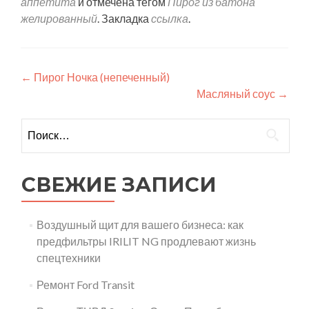
аппетита
и отмечена тегом
Пирог из батона
желированный
. Закладка
ссылка
.
Навигация
←
Пирог Ночка (непеченный)
Масляный соус
→
по
записям
Найти:
СВЕЖИЕ ЗАПИСИ
Воздушный щит для вашего бизнеса: как
предфильтры IRILIT NG продлевают жизнь
спецтехники
Ремонт Ford Transit