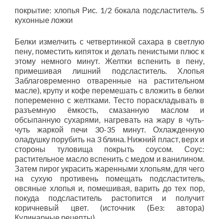
покрытие: хлопья Рис. 1/2 бокала подсластитель. 5
кухонные ложки
Белки измелчить с четвертинкой сахара в светлую
пену, поместить кипяток и делать пенистыми плюс к
этому немного минут. Желтки вспенить в пену,
примешивая лишний подсластитель. Хлопья
Заблаговременно отваренные на растительном
масле), крупу и кофе перемешать с вложить в белки
попеременно с желтками. Тесто пораскладывать в
разъемную ёмкость, смазанную маслом и
обсыпанную сухарями, нагревать на жару в чуть-
чуть жаркой печи 30-35 минут. Охлажденную
оладушку порубить на 3 блина. Нижний пласт, верх и
стороны туловища покрыть соусом. Соус:
растительное масло вспенить с медом и ванилином.
Затем пирог украсить жаренными хлопьям, для чего
на сухую противень помещать подсластитель,
овсяные хлопья и, помешивая, варить до тех пор,
покуда подсластитель растопится и получит
коричневый цвет. (источник (Без: автора)
Кулинарные рецепты)