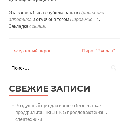
Эта запись была опубликована в
Приятного
аппетита
и отмечена тегом
Пирог Рис – 1
.
Закладка
ссылка
.
Навигация
←
Фруктовый пирог
Пирог “Руслан”
→
по
Найти:
записям
СВЕЖИЕ ЗАПИСИ
Воздушный щит для вашего бизнеса: как
предфильтры IRILIT NG продлевают жизнь
спецтехники