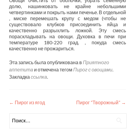
Овощи очистить от оболочки, убрать семенную
долю, нашинковать не крайне небольшими
четвертинками и покрыть нами печенье. В отдельной
, миске перемешать крупу с медом (чтобы не
существовало клубков присоединить яйца и
качественно разрыхлить ложкой. Эту смесь
пораскладывать на овощи. Духовка в печи при
температуре 180-220 град. , покуда смесь
качественно не прожариться.
Эта запись была опубликована в
Приятного
аппетита
и отмечена тегом
Пирог с овощами
.
Закладка
ссылка
.
Навигация
←
Пирог из ягод
Пирог “Творожный”
→
по
Найти:
записям