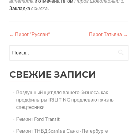
аппетита
и отмечена тегом
Пирог Шоколадный 1
.
Закладка
ссылка
.
Навигация
←
Пирог “Руслан”
Пирог Татьяна
→
по
Найти:
записям
СВЕЖИЕ ЗАПИСИ
Воздушный щит для вашего бизнеса: как
предфильтры IRILIT NG продлевают жизнь
спецтехники
Ремонт Ford Transit
Ремонт ТНВД Scania в Санкт-Петербурге