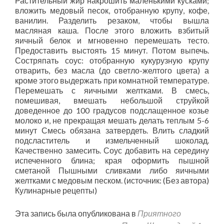
Растительный жир накрошить маленькими кусками;
вложить медовый песок, отобранную крупу, кофе,
ванилин. Разделить резаком, чтобы вышла
масляная каша. После этого вложить взбитый
яичный белок и мгновенно перемешать тесто.
Предоставить выстоять 15 минут. Потом выпечь.
Состряпать соус: отобранную кукурузную крупу
отварить, без масла (до светло-желтого цвета) а
кроме этого выдержать при комнатной температуре.
Перемешать с яичными желтками. В смесь,
помешивая, вмешать небольшой струйкой
доведенное до 100 градусов подслащенное козье
молоко и, не прекращая мешать делать теплым 5-6
минут Смесь обязана затвердеть. Влить сладкий
подсластитель и измельченный шоколад.
Качественно замесить. Соус добавить на середину
испеченного блина; края оформить пышной
сметаной Пышными сливками либо яичными
желтками с медовым песком. (источник: (Без автора)
Кулинарные рецепты)
Эта запись была опубликована в
Приятного