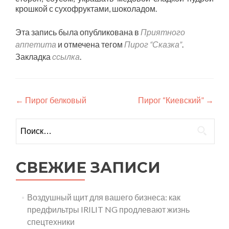
крошкой с сухофруктами, шоколадом.
Эта запись была опубликована в
Приятного
аппетита
и отмечена тегом
Пирог “Сказка”
.
Закладка
ссылка
.
Навигация
←
Пирог белковый
Пирог “Киевский”
→
по
Найти:
записям
СВЕЖИЕ ЗАПИСИ
Воздушный щит для вашего бизнеса: как
предфильтры IRILIT NG продлевают жизнь
спецтехники