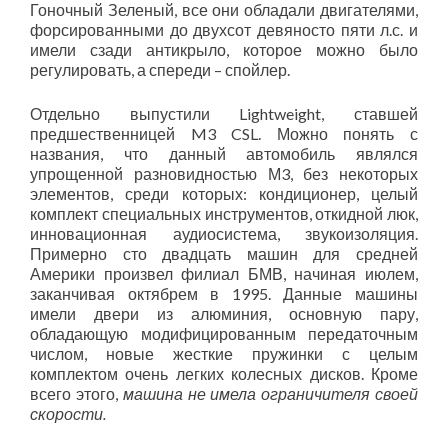
Гоночный Зеленый, все они обладали двигателями,
форсированными до двухсот девяносто пяти л.с. и
имели сзади антикрыло, которое можно было
регулировать, а спереди – спойлер.
Отдельно выпустили Lightweight, ставшей
предшественницей M3 CSL. Можно понять с
названия, что данный автомобиль являлся
упрощенной разновидностью М3, без некоторых
элементов, среди которых: кондиционер, целый
комплект специальных инструментов, откидной люк,
инновационная аудиосистема, звукоизоляция.
Примерно сто двадцать машин для средней
Америки произвел филиал БМВ, начиная июлем,
заканчивая октябрем в 1995. Данные машины
имели двери из алюминия, основную пару,
обладающую модифицированным передаточным
числом, новые жесткие пружинки с целым
комплектом очень легких колесных дисков. Кроме
всего этого,
машина не имела ограничителя своей
скорости.