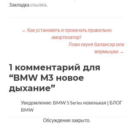
Закладка
ссылка
.
Навигация
←
Как установить и прокачать правильно
амортизатор?
по
Лови окуня балансир или
записям
мормышки
→
1 комментарий для
“
BMW M3 новое
дыхание
”
Уведомление: BMW 5 Series новенькая | БЛОГ
BMW
Обсуждение закрыто.