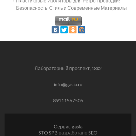
Пластиковые Изоляторы для Ретро Проводки:
Безопасность, Стиль и Современные Материалы
Лабораторный проспект, 18к2
info@gasia.ru
89111567506
Сервис gasia
STO SPB
разработано
SEO