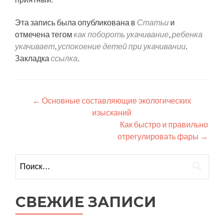
Эта запись была опубликована в
Статьи
и
отмечена тегом
как побороть укачивание
,
ребенка
укачивает
,
успокоение детей при укачивании
.
Закладка
ссылка
.
Навигация
←
Основные составляющие экологических
изысканий
по
Как быстро и правильно
записям
отрегулировать фары
→
Найти:
СВЕЖИЕ ЗАПИСИ