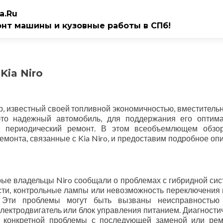
a.Ru
онт машины и кузовные работы в СПб!
Kia Niro
р, известный своей топливной экономичностью, вместитель
 это надежный автомобиль, для поддержания его оптим
ся периодический ремонт. В этом всеобъемлющем обз
онта, связанные с Kia Niro, и предоставим подробное оп
рые владельцы Niro сообщали о проблемах с гибридной сис
сти, контрольные лампы или невозможность переключения
 Эти проблемы могут быть вызваны неисправностью 
электродвигатель или блок управления питанием. Диагности
я конкретной проблемы с последующей заменой или ре