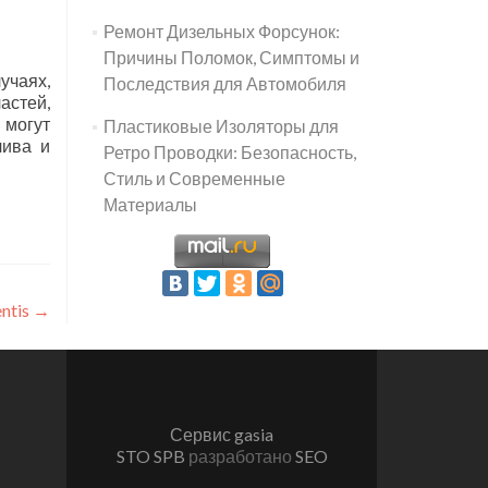
Ремонт Дизельных Форсунок:
Причины Поломок, Симптомы и
учаях,
Последствия для Автомобиля
астей,
 могут
Пластиковые Изоляторы для
лива и
Ретро Проводки: Безопасность,
Стиль и Современные
Материалы
ntis
→
Сервис gasia
STO SPB
разработано
SEO