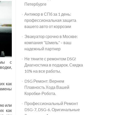
Петербурге
Антикор в СПб за 1 день:
профессиональная защита
вашего авто от коррозии
Эвакуатор срочно в Москве:
компания “Шмель” – ваш
надежный партнер
Не тяните с ремонтом DSG!
емы с
Диагностика в подарок. Скидка
одки,
10% на все работы.
DSG Ремонт: Вернем
их как
Плавность Хода Вашей
замены
Коробки-Робота.
Профессиональный Ремонт
ию или
DSG-7, DSG-6. Оригинальные
их как