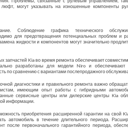
ения. Проблемы, связанные с рулевым управлением, так
 люфт, могут указывать на изношенные компоненты ру
ание. Соблюдение графика технического обслужив
ходимо для предотвращения потенциальных проблем и р
амена жидкости и компонентов могут значительно продлит
ых запчастей Kia во время ремонта обеспечивает совместим
иально разработаны для модели Niro и обеспечивают
сть по сравнению с вариантами послепродажного обслужив
очной диагностики и правильного ремонта важно обращат
истам, имеющим опыт работы с гибридными автомоби
ванные сервисные центры или дилерские центры Kia об
кой информации.
можность приобретения расширенной гарантии на свой Kia
ать автомобиль в течение длительного периода. Расши
нт после первоначального гарантийного периода, обесп