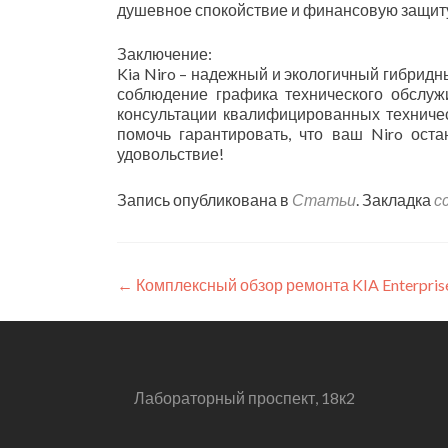
душевное спокойствие и финансовую защит
Заключение:
Kia Niro – надежный и экологичный гибридн
соблюдение графика технического обслуж
консультации квалифицированных техниче
помочь гарантировать, что ваш Niro ост
удовольствие!
Запись опубликована в
Статьи
. Закладка
с
Навигация
←
Комплексный обзор ремонта KIA Enterpris
по
записям
Лабораторный проспект, 18к2