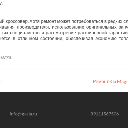
у.
ый кроссовер. Хотя ремонт может потребоваться в редких сл
ивания производителя, использование оригинальных запч
ских специалистов и рассмотрение расширенной гарантии
анется в отличном состоянии, обеспечивая экономию топ
сылка
.
e
Ремонт Kia Mage
info@gasia.ru
89111567506