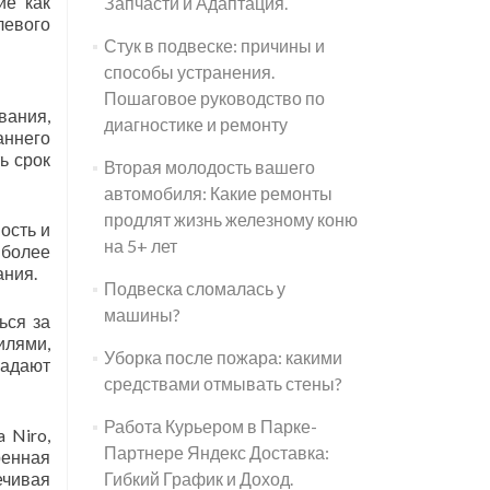
ие как
Запчасти и Адаптация.
левого
Стук в подвеске: причины и
способы устранения.
Пошаговое руководство по
ания,
диагностике и ремонту
аннего
ь срок
Вторая молодость вашего
автомобиля: Какие ремонты
продлят жизнь железному коню
ость и
на 5+ лет
 более
ания.
Подвеска сломалась у
машины?
ься за
лями,
Уборка после пожара: какими
ладают
средствами отмывать стены?
Работа Курьером в Парке-
 Niro,
Партнере Яндекс Доставка:
ренная
ечивая
Гибкий График и Доход.