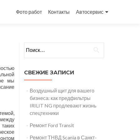
Перейти
к
Фото работ
Контакты
Автосервис
содержимому
Найти:
ностью
СВЕЖИЕ ЗАПИСИ
альной
оре мы
исание
Воздушный щит для вашего
бизнеса: как предфильтры
IRILIT NG продлевают жизнь
темой,
спецтехники
 между
Ремонт Ford Transit
таких
ческое
Ремонт ТНВД Scania в Санкт-
монтом