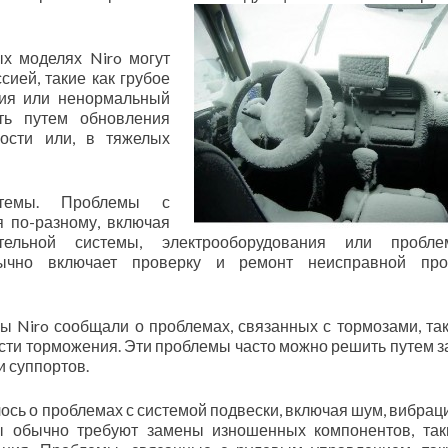
ых моделях Niro могут
сией, такие как грубое
ния или ненормальный
ь путем обновления
кости или, в тяжелых
стемы. Проблемы с
я по-разному, включая
кательной системы, электрооборудования или пробл
ычно включает проверку и ремонт неисправной пров
ы Niro сообщали о проблемах, связанных с тормозами, так
сти торможения. Эти проблемы часто можно решить путем 
и суппортов.
ось о проблемах с системой подвески, включая шум, вибрац
 обычно требуют замены изношенных компонентов, так