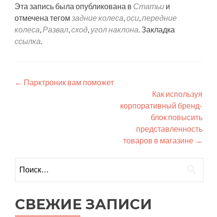
Эта запись была опубликована в
Статьи
и
отмечена тегом
задние колеса
,
оси
,
передние
колеса
,
Развал
,
сход
,
угол наклона
. Закладка
ссылка
.
Навигация
←
Парктроник вам поможет
Как используя
по
корпоративный бренд-
записям
блок повысить
представленность
товаров в магазине
→
Найти:
СВЕЖИЕ ЗАПИСИ