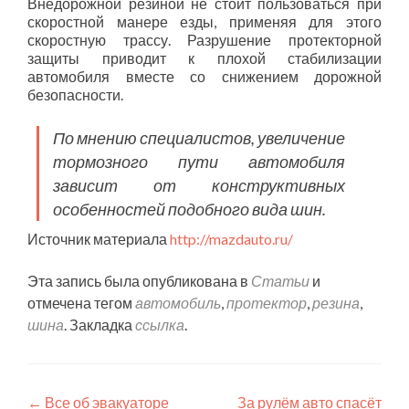
Внедорожной резиной не стоит пользоваться при
скоростной манере езды, применяя для этого
скоростную трассу. Разрушение протекторной
защиты приводит к плохой стабилизации
автомобиля вместе со снижением дорожной
безопасности.
По мнению специалистов, увеличение
тормозного пути автомобиля
зависит от конструктивных
особенностей подобного вида шин.
Источник материала
http://mazdauto.ru/
Эта запись была опубликована в
Статьи
и
отмечена тегом
автомобиль
,
протектор
,
резина
,
шина
. Закладка
ссылка
.
Навигация
←
Все об эвакуаторе
За рулём авто спасёт