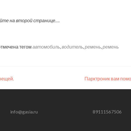
йте на второй странице….
отмечена тегом
автомобиль
,
водитель
,
ремень
,
ремень
вещей.
Парктроник вам пом
info@gasia.ru
89111567506