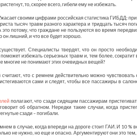
пристегнут, то, скорее всего, гибели ему не избежать.
Ужасает своими цифрами российская статистика ГИБДД: пр
триста тысяч травм разного характера и тридцать тысяч пог
А это потому, что граждане не пользуются во время передв
о он лишний, и что все будет хорошо.
уществует. Специалисты твердят, что он просто необходи
., поможет избежать серьезных травм и, тем более, сократит 
же многие не понимают этих очевидных вещей?
считают, что с ремнем действительно можно чувствовать 
ристегиваются сами и следят, чтобы все пассажиры в салон
елей
полагают, что сзади сидящим пассажирам пристегиват
 говорит об обратном. Нередки такие случаи, когда присте
егнутые сзади – погибали.
мнем в случае, когда впереди на дороге стоит ГАИ. И 10 % 
олько не нужно, но еще и опасно. Аргументируют они это тем,