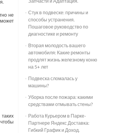
Запчасти и Адаптация.
я.
Стук в подвеске: причины и
тно не
способы устранения.
 может
Пошаговое руководство по
диагностике и ремонту
Вторая молодость вашего
автомобиля: Какие ремонты
продлят жизнь железному коню
на 5+ лет
Подвеска сломалась у
машины?
Уборка после пожара: какими
средствами отмывать стены?
 таких
Работа Курьером в Парке-
 чтобы
Партнере Яндекс Доставка:
Гибкий График и Доход.