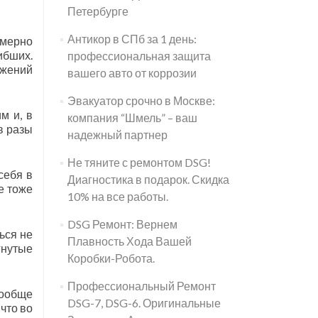
Петербурге
Антикор в СПб за 1 день:
имерно
ибших.
профессиональная защита
ижений
вашего авто от коррозии
Эвакуатор срочно в Москве:
м и, в
компания “Шмель” – ваш
в разы
надежный партнер
Не тяните с ремонтом DSG!
себя в
Диагностика в подарок. Скидка
е тоже
10% на все работы.
DSG Ремонт: Вернем
ься не
Плавность Хода Вашей
гнутые
Коробки-Робота.
Профессиональный Ремонт
вообще
DSG-7, DSG-6. Оригинальные
 что во