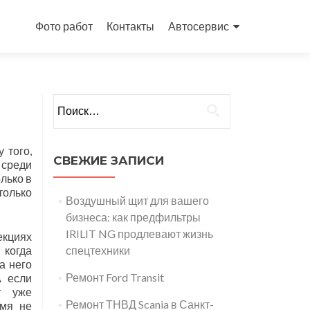
Перейти
к
Фото работ
Контакты
Автосервис
содержимому
Найти:
 того,
СВЕЖИЕ ЗАПИСИ
 среди
лько в
только
Воздушный щит для вашего
бизнеса: как предфильтры
IRILIT NG продлевают жизнь
екциях
 когда
спецтехники
на него
Ремонт Ford Transit
А если
т уже
Ремонт ТНВД Scania в Санкт-
емя не