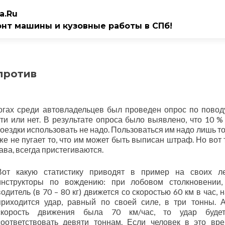
a.Ru
онт машины и кузовные работы в СПб!
против
гах среди автовладельцев был проведен опрос по поводу
и или нет. В результате опроса было выявлено, что 10 %
оездки использовать не надо. Пользоваться им надо лишь то
же не пугает то, что им может быть выписан штраф. Но вот 
ва, всегда пристегиваются.
Вот какую статистику приводят в пример на своих л
инструкторы по вождению: при лобовом столкновении,
водитель (в 70 – 80 кг) движется со скоростью 60 км в час, 
приходится удар, равный по своей силе, в три тонны. 
скорость движения была 70 км/час, то удар буде
соответствовать девяти тоннам. Если человек в это вр