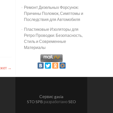
Ремонт Дизельных Форсунок:
Причины Поломок, Симптомы и
Последствия для Автомобиля
Пластиковые Изоляторы для
Ретро Проводки: Безопасность,
Стиль и Современные
Материалы
ожет
→
Сервис gasia
STO SPB
разработано
SEO