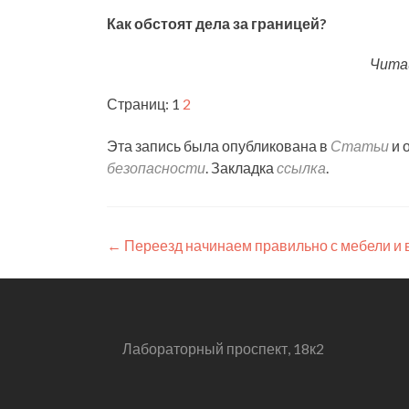
Как обстоят дела за границей?
Чита
Страниц:
1
2
Эта запись была опубликована в
Статьи
и 
безопасности
. Закладка
ссылка
.
Навигация
←
Переезд начинаем правильно с мебели и 
по
записям
Лабораторный проспект, 18к2