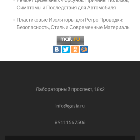
Симптомы и Последствия для Автомобиля
Пластиковые Изоляторы для Ретро Проводки:
Безопасность, Стиль и Современные Материалы
Лабораторный проспект, 18к2
info@gasia.ru
89111567506