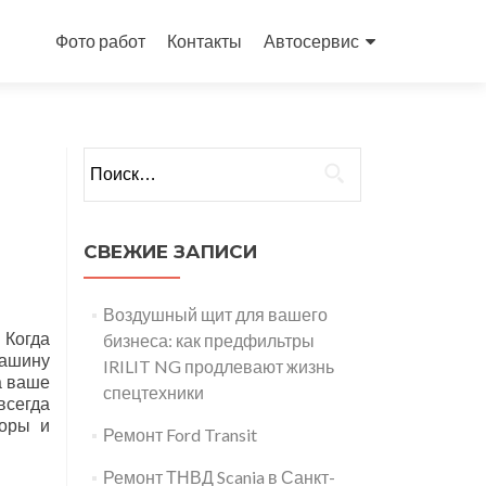
Перейти
к
Фото работ
Контакты
Автосервис
содержимому
Найти:
СВЕЖИЕ ЗАПИСИ
Воздушный щит для вашего
 Когда
бизнеса: как предфильтры
машину
IRILIT NG продлевают жизнь
а ваше
спецтехники
всегда
торы и
Ремонт Ford Transit
Ремонт ТНВД Scania в Санкт-