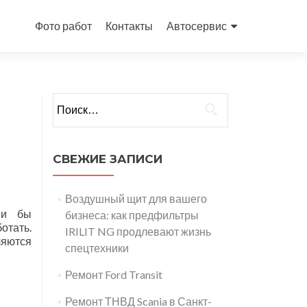
Перейти
к
Фото работ
Контакты
Автосервис
содержимому
Найти:
СВЕЖИЕ ЗАПИСИ
Воздушный щит для вашего
ми бы
бизнеса: как предфильтры
отать.
IRILIT NG продлевают жизнь
ляются
спецтехники
Ремонт Ford Transit
Ремонт ТНВД Scania в Санкт-