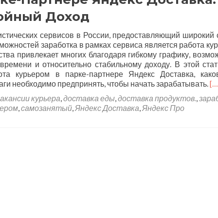
тойный Доход
истических сервисов в России, предоставляющий широкий 
зможностей заработка в рамках сервиса является работа ку
ства привлекает многих благодаря гибкому графику, возмо
времени и относительно стабильному доходу. В этой ста
ота курьером в парке-партнере Яндекс Доставка, как
шаги необходимо предпринять, чтобы начать зарабатывать.
[…
вакансии курьера
,
доставка еды
,
доставка продуктов.
,
зара
ьером
,
самозанятый
,
Яндекс Доставка
,
Яндекс Про