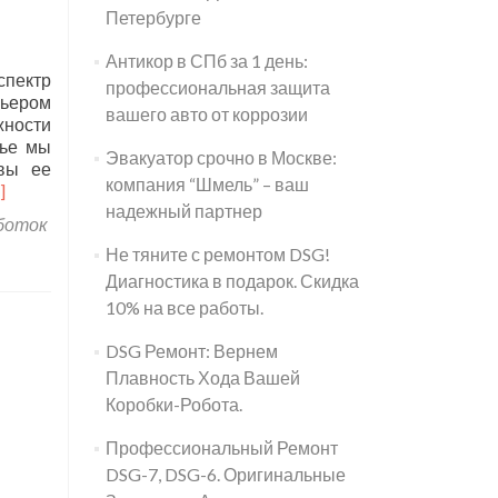
Петербурге
Антикор в СПб за 1 день:
спектр
профессиональная защита
рьером
вашего авто от коррозии
жности
тье мы
Эвакуатор срочно в Москве:
овы ее
компания “Шмель” – ваш
]
надежный партнер
боток
Не тяните с ремонтом DSG!
Диагностика в подарок. Скидка
10% на все работы.
DSG Ремонт: Вернем
Плавность Хода Вашей
Коробки-Робота.
Профессиональный Ремонт
DSG-7, DSG-6. Оригинальные