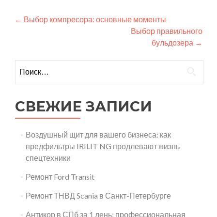
Навигация
←
Выбор компресора: основные моменты
Выбор правильного
по
бульдозера
→
записям
Найти:
СВЕЖИЕ ЗАПИСИ
Воздушный щит для вашего бизнеса: как
предфильтры IRILIT NG продлевают жизнь
спецтехники
Ремонт Ford Transit
Ремонт ТНВД Scania в Санкт-Петербурге
Антикор в СПб за 1 день: профессиональная