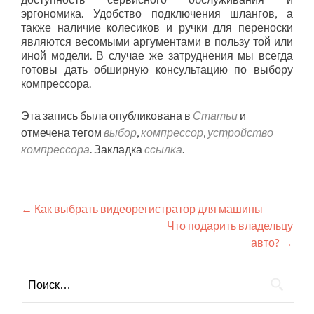
эргономика. Удобство подключения шлангов, а
также наличие колесиков и ручки для переноски
являются весомыми аргументами в пользу той или
иной модели. В случае же затруднения мы всегда
готовы дать обширную консультацию по выбору
компрессора.
Эта запись была опубликована в
Статьи
и
отмечена тегом
выбор
,
компрессор
,
устройство
компрессора
. Закладка
ссылка
.
Навигация
←
Как выбрать видеорегистратор для машины
Что подарить владельцу
по
авто?
→
записям
Найти: