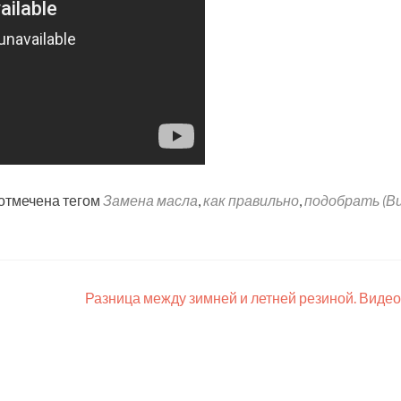
отмечена тегом
Замена масла
,
как правильно
,
подобрать (В
Разница между зимней и летней резиной. Видео