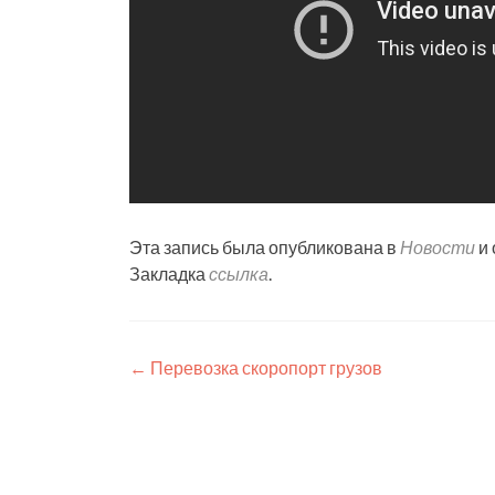
Эта запись была опубликована в
Новости
и 
Закладка
ссылка
.
Навигация
←
Перевозка скоропорт грузов
по
записям