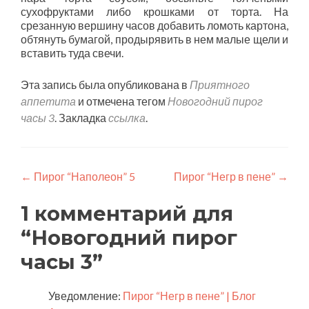
сухофруктами либо крошками от торта. На
срезанную вершину часов добавить ломоть картона,
обтянуть бумагой, продырявить в нем малые щели и
вставить туда свечи.
Эта запись была опубликована в
Приятного
аппетита
и отмечена тегом
Новогодний пирог
часы 3
. Закладка
ссылка
.
Навигация
←
Пирог “Наполеон” 5
Пирог “Негр в пене”
→
по
1 комментарий для
записям
“
Новогодний пирог
часы 3
”
Уведомление:
Пирог “Негр в пене” | Блог