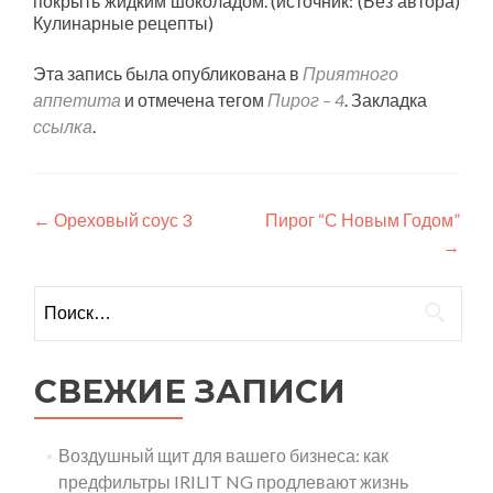
покрыть жидким шоколадом. (источник: (Без автора)
Кулинарные рецепты)
Эта запись была опубликована в
Приятного
аппетита
и отмечена тегом
Пирог – 4
. Закладка
ссылка
.
Навигация
←
Ореховый соус 3
Пирог “С Новым Годом”
→
по
записям
Найти:
СВЕЖИЕ ЗАПИСИ
Воздушный щит для вашего бизнеса: как
предфильтры IRILIT NG продлевают жизнь