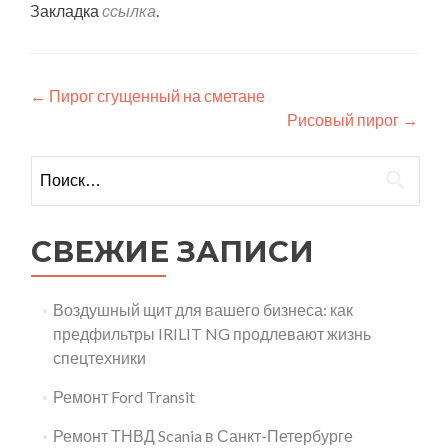
Закладка
ссылка
.
Навигация
←
Пирог сгущенный на сметане
Рисовый пирог
→
по
записям
Найти:
СВЕЖИЕ ЗАПИСИ
Воздушный щит для вашего бизнеса: как
предфильтры IRILIT NG продлевают жизнь
спецтехники
Ремонт Ford Transit
Ремонт ТНВД Scania в Санкт-Петербурге