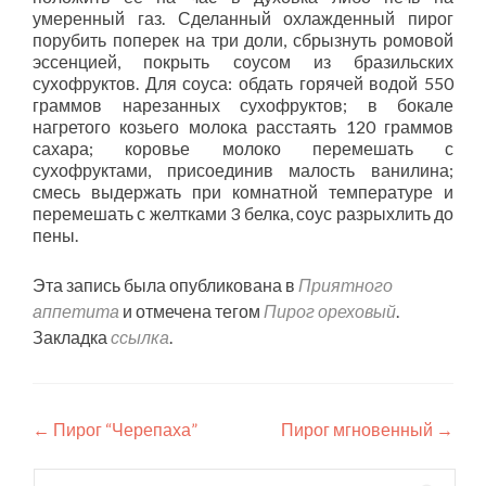
умеренный газ. Сделанный охлажденный пирог
порубить поперек на три доли, сбрызнуть ромовой
эссенцией, покрыть соусом из бразильских
сухофруктов. Для соуса: обдать горячей водой 550
граммов нарезанных сухофруктов; в бокале
нагретого козьего молока расстаять 120 граммов
сахара; коровье молоко перемешать с
сухофруктами, присоединив малость ванилина;
смесь выдержать при комнатной температуре и
перемешать с желтками 3 белка, соус разрыхлить до
пены.
Эта запись была опубликована в
Приятного
аппетита
и отмечена тегом
Пирог ореховый
.
Закладка
ссылка
.
Навигация
←
Пирог “Черепаха”
Пирог мгновенный
→
по
Найти: