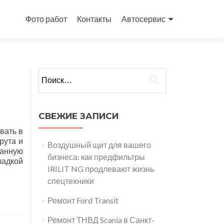
Перейти
к
Фото работ
Контакты
Автосервис
содержимому
Найти:
СВЕЖИЕ ЗАПИСИ
ывать в
рута и
Воздушный щит для вашего
занную
бизнеса: как предфильтры
ладкой
IRILIT NG продлевают жизнь
спецтехники
Ремонт Ford Transit
Ремонт ТНВД Scania в Санкт-