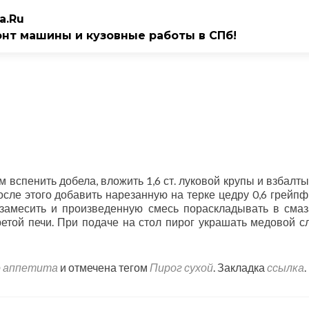
a.Ru
онт машины и кузовные работы в СПб!
ом вспенить добела, вложить 1,6 ст. луковой крупы и взбалт
осле этого добавить нарезанную на терке цедру 0,6 грейпф
замесить и произведенную смесь пораскладывать в сма
ретой печи. При подаче на стол пирог украшать медовой с
 аппетита
и отмечена тегом
Пирог сухой
. Закладка
ссылка
.