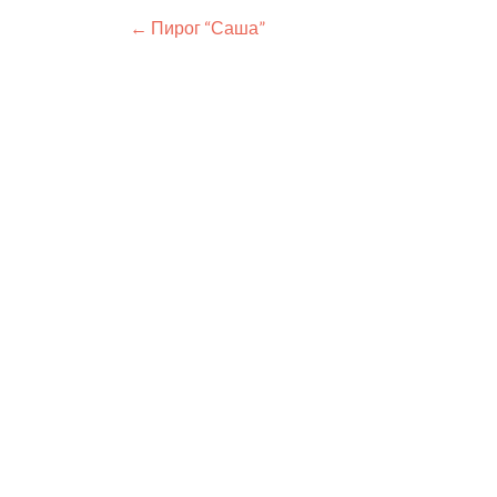
Навигация
←
Пирог “Саша”
по
записям