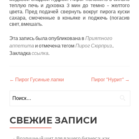
теплую печь и духовка 3 мин до темно – желтого
цвета. Пред подачей свернуть вокруг пирога куски
сахара, смоченные в коньяке и поджечь (погасив
свет, вмешать.
Эта запись была опубликована в
Приятного
аппетита
и отмечена тегом
Пирог Сюрприз.
.
Закладка
ссылка
.
Навигация
←
Пирог Гусиные лапки
Пирог “Нурит”
→
по
Найти:
записям
СВЕЖИЕ ЗАПИСИ
Воздушный щит для вашего бизнеса: как