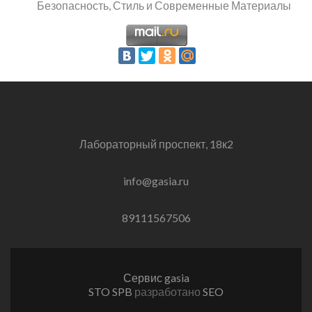
Безопасность, Стиль и Современные Материалы
Лабораторный проспект, 18к2
info@gasia.ru
89111567506
Сервис gasia
STO SPB
разработано
SEO