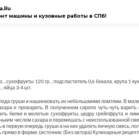
a.Ru
онт машины и кузовные работы в СПб!
р. , сухофрукты 120 гр. , подсластитель 0,6 бокала, крупа 1 к
, яйца 3-4 шт.
 плода груши и нашинковать их небольшмими ломтями. В мал
хара и проварить. В полученном сиропе чуть-чуть варить 
жить белки и молотые сухофрукты, цедру грейпфрута и ли
еньким числом сахара и перемешать с неиспользованной сме
 в первую очередь груши а на них удалить яичную смесь, по
ть прямо в форме. (источник: (Без автора) Кулинарные рецепт