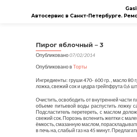
Gasi
Автосервис в Санкт-Петербурге. Рем
Пирог яблочный – 3
Опубликовано
07/02/2014
Опубликовано в
Торты
Ингредиенты: груши 470- 600 гр. , масло 80 г
ложка, свежий сок и цедра грейпфрута 0,6 шт. 
Очистить, освободить от внутренней части
объеме питьевой воды распустить ложку са
Подсластитель перетереть, с маслом доло
свежий сок. Порознь вспенить желтки с мал
ёмкость, смазанную маслом, пораскладывать
в печь на, слабый газ на 45 минут. Предлага