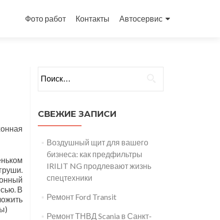
Перейти
к
Фото работ
Контакты
Автосервис
содержимому
Найти:
СВЕЖИЕ ЗАПИСИ
ухонная
Воздушный щит для вашего
бизнеса: как предфильтры
еньком
IRILIT NG продлевают жизнь
груши.
спецтехники
монный
сью. В
Ремонт Ford Transit
ложить
ы)
Ремонт ТНВД Scania в Санкт-