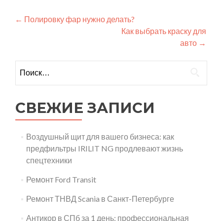
Навигация
←
Полировку фар нужно делать?
Как выбрать краску для
по
авто
→
записям
Найти:
СВЕЖИЕ ЗАПИСИ
Воздушный щит для вашего бизнеса: как
предфильтры IRILIT NG продлевают жизнь
спецтехники
Ремонт Ford Transit
Ремонт ТНВД Scania в Санкт-Петербурге
Антикор в СПб за 1 день: профессиональная