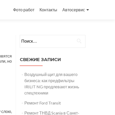
Перейти
к
Фото работ
Контакты
Автосервис
содержимому
Найти:
овятся
СВЕЖИЕ ЗАПИСИ
ли, но
Воздушный щит для вашего
бизнеса: как предфильтры
IRILIT NG продлевают жизнь
спецтехники
Ремонт Ford Transit
 слою,
Ремонт ТНВД Scania в Санкт-