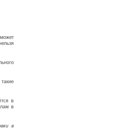
 может
нельзя
льного
 такие
ётся в
алам в
вки в