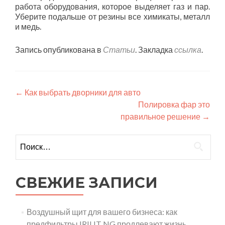
работа оборудования, которое выделяет газ и пар.
Уберите подальше от резины все химикаты, металл
и медь.
Запись опубликована в
Статьи
. Закладка
ссылка
.
Навигация
←
Как выбрать дворники для авто
Полировка фар это
по
правильное решение
→
записям
Найти:
СВЕЖИЕ ЗАПИСИ
Воздушный щит для вашего бизнеса: как
предфильтры IRILIT NG продлевают жизнь