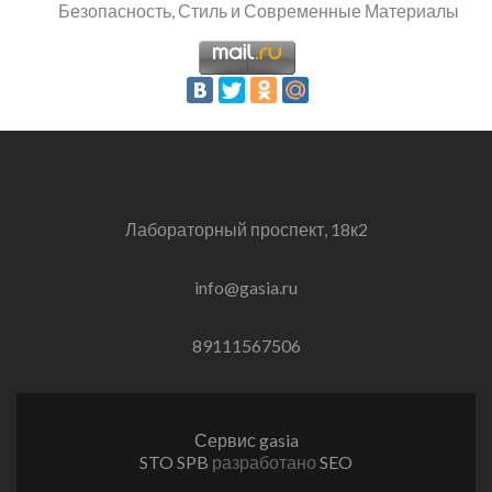
Безопасность, Стиль и Современные Материалы
Лабораторный проспект, 18к2
info@gasia.ru
89111567506
Сервис gasia
STO SPB
разработано
SEO