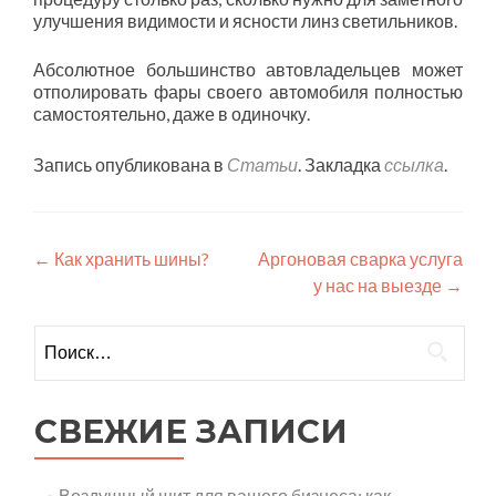
улучшения видимости и ясности линз светильников.
Абсолютное большинство автовладельцев может
отполировать фары своего автомобиля полностью
самостоятельно, даже в одиночку.
Запись опубликована в
Статьи
. Закладка
ссылка
.
Навигация
←
Как хранить шины?
Аргоновая сварка услуга
у нас на выезде
→
по
записям
Найти:
СВЕЖИЕ ЗАПИСИ
Воздушный щит для вашего бизнеса: как