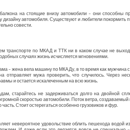
 балкона на стоящие внизу автомобили – они способны п
у дизайну автомобиля. Существуют и любители покормить п
ельно совести.
м транспорте по МКАД и ТТК ни в каком случае не выход
подобных случаях жизнь исчисляется мгновениями.
ма – жена вела машину по МКАДу, в то время как мужчина с
на отправляет мужа проверить, что случилось. Через нес
авмы и остается искалеченным на всю жизнь.
дам, старайтесь не задерживаться долго на двойной сп
с огромной скоростью автомобили. Поток ветра, создаваемый 
часть. Стоит остерегаться особенно грузовиков и фур.
яет невероятное удовольствие облить пешехода водой из
дождем. И даже если это делается вовсе не специально –