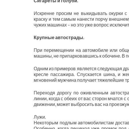
Сигареты и голуби.
Искренне просим не выкидывать окурки с
краску и тем самым нанести порчу внешнем
чужих машинах – но это уже вопрос исключит
Крупные автострады.
При перемещении на автомобиле или обще
машины, не припарковавшись к обочине. В 
Одним из примеров является следующая дра
кресле пассажира. Спускается шина, и же
мгновений мужчина получает тяжелейшие тр
Переходя дорогу по оживленным автостра
линии, когда с обеих от вас сторон мчатся 
движении, может выбросить вас на проезжую 
Лужи.
Некоторым подлым автомобилистам доставл
Особенно, когда пешеход уже промок под 