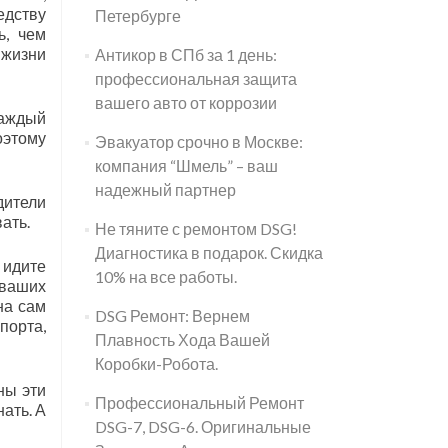
едству
Петербурге
ь, чем
 жизни
Антикор в СПб за 1 день:
профессиональная защита
вашего авто от коррозии
каждый
оэтому
Эвакуатор срочно в Москве:
компания “Шмель” – ваш
надежный партнер
дители
ать.
Не тяните с ремонтом DSG!
Диагностика в подарок. Скидка
 идите
10% на все работы.
 ваших
на сам
DSG Ремонт: Вернем
порта,
Плавность Хода Вашей
Коробки-Робота.
ны эти
Профессиональный Ремонт
нать. А
DSG-7, DSG-6. Оригинальные