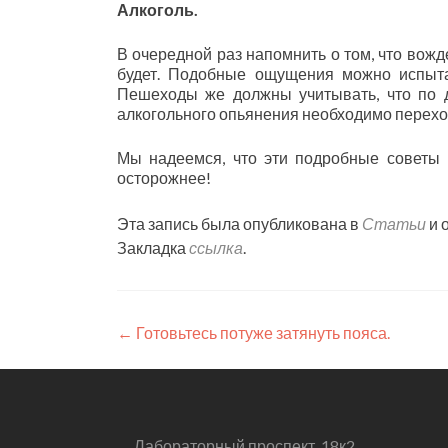
Алкоголь.
В очередной раз напомнить о том, что вож
будет. Подобные ощущения можно испыта
Пешеходы же должны учитывать, что по д
алкогольного опьянения необходимо перехо
Мы надеемся, что эти подробные советы п
осторожнее!
Эта запись была опубликована в
Статьи
и 
Закладка
ссылка
.
Навигация
←
Готовьтесь потуже затянуть пояса.
по
записям
Лабораторный проспект, 18к2