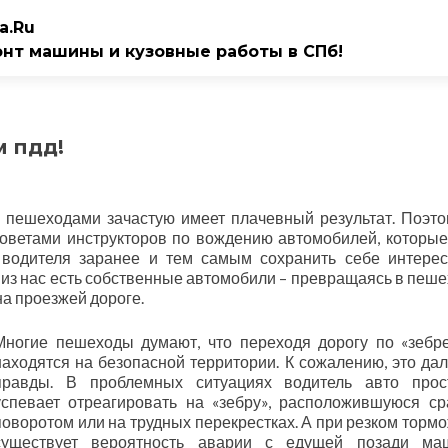
a.Ru
онт машины и кузовные работы в СПб!
м пдд!
пешеходами зачастую имеет плачевный результат. Поэт
оветами инструкторов по вождению автомобилей, которые
 водителя заранее и тем самым сохранить себе интере
а из нас есть собственные автомобили – превращаясь в пеше
а проезжей дороге.
Многие пешеходы думают, что переходя дорогу по «зебр
находятся на безопасной территории. К сожалению, это дал
правды. В проблемных ситуациях водитель авто прос
успевает отреагировать на «зебру», расположившуюся ср
поворотом или на трудных перекрестках. А при резком торм
существует вероятность аварии с едущей позади маш