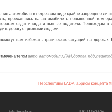
дение автомобиля в нетрезвом виде крайне запрещено лиш
ть, проехавшись на автомобиле с повышенной темпера
орогам ездят иногда и пьяные водители. Пешеходам в 
дить дорогу с трезвыми людьми.
омогут вам избежать трагических ситуаций на дорогах. 
отмечена тегом
авто
,
автомобили
,
ГАИ
,
дорога
,
пдд
,
пешехо
Перспективы LADA: абрисы концепта 
info@gasia.ru
89111567506