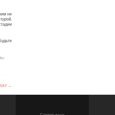
ним не
турой.
стадии
Будьте
ды
.
XRAY
→
Сервис gasia