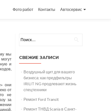
Перейти
к
Фото работ
Контакты
Автосервис
содержимому
Найти:
ому мы
СВЕЖИЕ ЗАПИСИ
 могут
сную и
ходов,
Воздушный щит для вашего
бизнеса: как предфильтры
IRILIT NG продлевают жизнь
е» они
еко от
спецтехники
то не
Ремонт Ford Transit
азу за
ожении
Ремонт ТНВД Scania в Санкт-
иной,