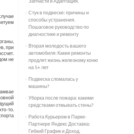
Запчасти и Адаптация.
Стук в подвеске: причины и
случае
способы устранения.
ветуем
Пошаговое руководство по
диагностике и ремонту
рганы,
Вторая молодость вашего
в, при
автомобиля: Какие ремонты
ссчет.
дом не
продлят жизнь железному коню
на 5+ лет
Подвеска сломалась у
машины?
рамвае
новной
Уборка после пожара: какими
идущий
средствами отмывать стены?
то-то.
спорта
Работа Курьером в Парке-
Партнере Яндекс Доставка:
Гибкий График и Доход.