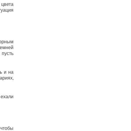
цвета
туация
порным
ремней
 пусть
ь и на
ариях,
 ехали
 чтобы