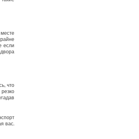
 месте
крайне
е если
 двора
ь, что
 резко
угадав
нспорт
я вас.