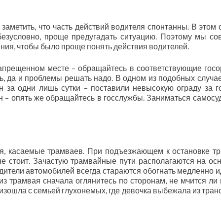
заметить, что часть действий водителя спонтанны. В этом 
безусловно, проще предугадать ситуацию. Поэтому мы со
ния, чтобы было проще понять действия водителей.
апрещенном месте – обращайтесь в соответствующие госо
, да и проблемы решать надо. В одном из подобных случае
 за одни лишь сутки – поставили невысокую ограду за го
он – опять же обращайтесь в госслужбы. Заниматься самосу
ия, касаемые трамваев. При подъезжающем к остановке т
не стоит. Зачастую трамвайные пути располагаются на ос
одители автомобилей всегда стараются обогнать медленно 
из трамвая сначала оглянитесь по сторонам, не мчится ли к
изошла с семьей глухонемых, где девочка выбежала из тран