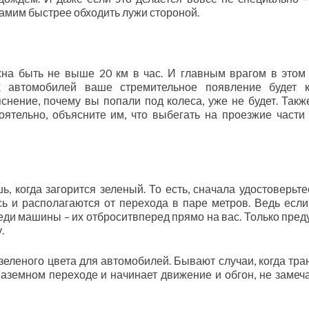
самим быстрее обходить лужи стороной.
на быть не выше 20 км в час. И главным врагом в этом
х автомобилей ваше стремительное появление будет 
нение, почему вы попали под колеса, уже не будет. Такж
оятельно, объясните им, что выбегать на проезжие части
, когда загорится зеленый. То есть, сначала удостоверьтес
ь и располагаются от перехода в паре метров. Ведь если
еди машины – их отброситвперед прямо на вас. Только пред
.
зеленого цвета для автомобилей. Бывают случаи, когда тра
аземном переходе и начинает движение и обгон, не замеча