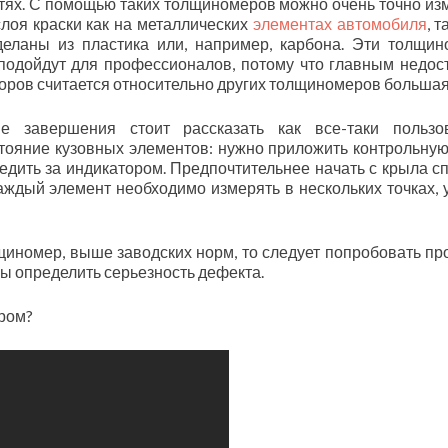
тях. С помощью таких толщиномеров можно очень точно из
слоя краски как на металлических
элементах автомобиля
, т
сделаны из пластика или, например, карбона. Эти толщи
подойдут для профессионалов, потому что главным недос
оров считается относительно других толщиномеров большая
е завершения стоит рассказать как все-таки пользо
тояние кузовных элементов: нужно приложить контрольную
едить за индикатором. Предпочтительнее начать с крыла с
аждый элемент необходимо измерять в нескольких точках, 
щиномер, выше заводских норм, то следует попробовать пр
бы определить серьезность дефекта.
ером?