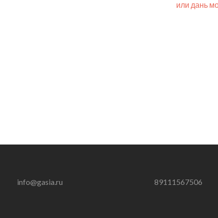
или дань м
info@gasia.ru
89111567506