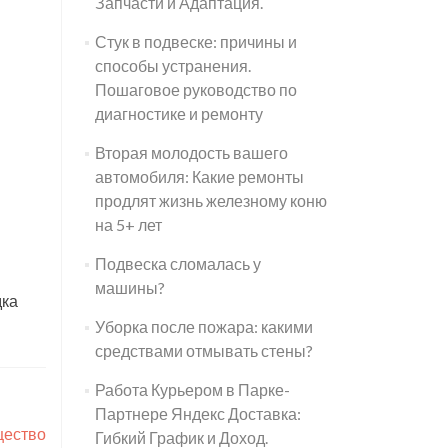
Запчасти и Адаптация.
Стук в подвеске: причины и
способы устранения.
Пошаговое руководство по
диагностике и ремонту
Вторая молодость вашего
автомобиля: Какие ремонты
продлят жизнь железному коню
на 5+ лет
Подвеска сломалась у
машины?
дка
Уборка после пожара: какими
средствами отмывать стены?
Работа Курьером в Парке-
Партнере Яндекс Доставка:
щество
Гибкий График и Доход.