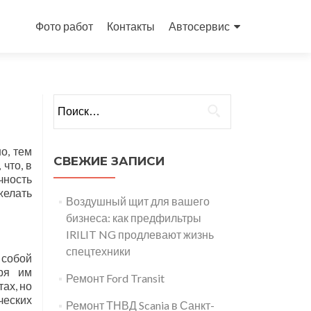
Перейти
к
Фото работ
Контакты
Автосервис
содержимому
Найти:
о, тем
СВЕЖИЕ ЗАПИСИ
что, в
чность
желать
Воздушный щит для вашего
бизнеса: как предфильтры
IRILIT NG продлевают жизнь
спецтехники
собой
аря им
Ремонт Ford Transit
ах, но
ческих
Ремонт ТНВД Scania в Санкт-