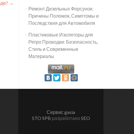
оде?
→
Ремонт Дизельных Форсунок:
Причины Поломок, Симптомы и
Последствия для Автомобиля
Пластиковые Изоляторы для
Ретро Проводки: Безопасность,
Стиль и Современные
Материалы
Сервис gasia
STO SPB
разработано
SEO