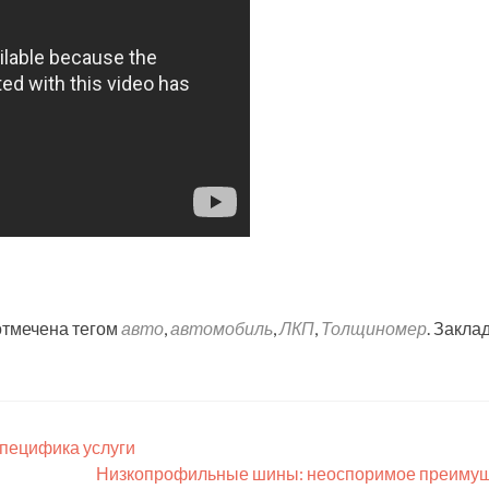
отмечена тегом
авто
,
автомобиль
,
ЛКП
,
Толщиномер
. Закла
пецифика услуги
Низкопрофильные шины: неоспоримое преиму