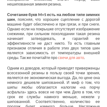
нешипованная зимняя резина.
Сочетание букв M+S есть на любом типе зимних
шин
, поясняя, что хорошее сцепление с дорогой
машине будет обеспечено и при грязи, и при снеге.
Однако если на покрышке отсутствует изображение
снежинки, при сильном похолодании такая резина
начинает затвердевать, и гарантий ее
эффективности не даст никто. То есть главным
признаком отличия в работе этих двух типов шин
является зависимость от температуры внешней
среды. Так же почитайте про
свечи для авто
.
Одним из доводов, который приводят приверженцы
всесезонной резины в пользу своей точки зрения,
является ее экономическая выгода. Да, по цене она
немного дешевле шипованной. И миф о том, что
шипы якобы облагаются налогом «на порчу
асфальта» здесь вовсе не при чем. Дело в том, что
срок ее службы намного меньше, нежели у
шипованной. Соответственно, количество ее
продаж будет намного больше. Несложные