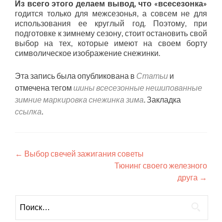
Из всего этого делаем вывод, что «всесезонка»
годится только для межсезонья, а совсем не для
использования ее круглый год. Поэтому, при
подготовке к зимнему сезону, стоит остановить свой
выбор на тех, которые имеют на своем борту
символическое изображение снежинки.
Эта запись была опубликована в
Статьи
и
отмечена тегом
шины всесезонные нешипованные
зимние маркировка снежинка зима
. Закладка
ссылка
.
Навигация
←
Выбор свечей зажигания советы
Тюнинг своего железного
по
друга
→
записям
Найти: